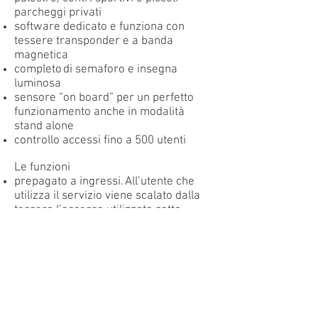
parcheggi privati
software dedicato e funziona con
tessere transponder e a banda
magnetica
completo di semaforo e insegna
luminosa
sensore “on board” per un perfetto
funzionamento anche in modalità
stand alone
controllo accessi fino a 500 utenti
Le funzioni
prepagato a ingressi. All’utente che
utilizza il servizio viene scalato dalla
tessera l’accesso utilizzato sotto
forma di “credito”. I crediti devono
essere assegnati all’atto
dell’inserimento della tessera nel
sistema e ad ogni sensore può essere
associato un diverso valore in crediti
prepagato a tempo. All’utente che
utilizza il servizio viene scalato dalla